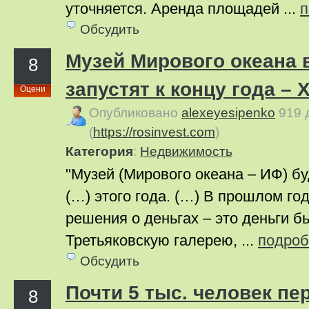
уточняется. Аренда площадей ...
п
Обсудить
Музей Мирового океана 
8
запустят к концу года –
Оцени
Опубликовано
alexeyesipenko
919 
(
https://rosinvest.com
)
Категория
:
Недвижимость
"Музей (Мирового океана – ИФ) бу
(…) этого года. (…) В прошлом го
решения о деньгах – это деньги б
Третьяковскую галерею, ...
подроб
Обсудить
Почти 5 тыс. человек пе
8