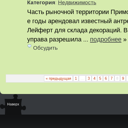
Категория
:
Недвижимость
Часть рыночной территории Примо
е годы арендовал известный ант
Лейферт для склада декораций. В
управа разрешила ...
подробнее
»
Обсудить
« предыдущая
1
...
3
4
5
6
7
8
9
Наверх