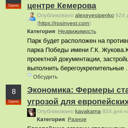
центре Кемерова
Оцени
Опубликовано
alexeyesipenko
924 
(
https://rosinvest.com
)
Категория
:
Недвижимость
Парк будет расположен на проти
парка Победы имени Г.К. Жукова.К
проектной документации, застрой
выполнить берегоукрепительные .
Обсудить
Экономика: Фермеры ст
8
угрозой для европейски
Оцени
Опубликовано
kavakama
924 дня 
Категория
:
Pазное