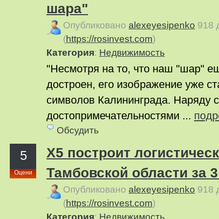
шара"
Опубликовано
alexeyesipenko
918 
(
https://rosinvest.com
)
Категория
:
Недвижимость
"Несмотря на то, что наш "шар" 
достроен, его изображение уже с
символов Калининграда. Наряду с
достопримечательностями ...
подр
Обсудить
X5 построит логистическ
5
Тамбовской области за 
Оцени
Опубликовано
alexeyesipenko
918 
(
https://rosinvest.com
)
Категория
:
Недвижимость