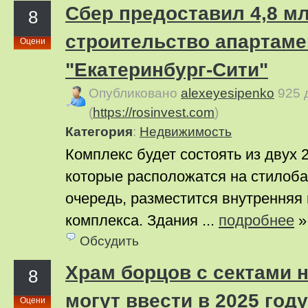
Сбер предоставил 4,8 м
8
строительство апартаме
Оцени
"Екатеринбург-Сити"
Опубликовано
alexeyesipenko
925 
(
https://rosinvest.com
)
Категория
:
Недвижимость
Комплекс будет состоять из двух 
которые расположатся на стилобат
очередь, разместится внутренняя
комплекса. Здания ...
подробнее
»
Обсудить
Храм борцов с сектами 
8
могут ввести в 2025 году
Оцени