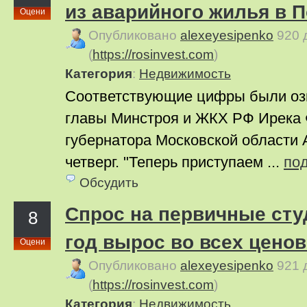
из аварийного жилья в 
Оцени
Опубликовано
alexeyesipenko
920 
(
https://rosinvest.com
)
Категория
:
Недвижимость
Соответствующие цифры были озв
главы Минстроя и ЖКХ РФ Ирека 
губернатора Московской области 
четверг. "Теперь приступаем ...
по
Обсудить
Спрос на первичные сту
8
год вырос во всех цено
Оцени
Опубликовано
alexeyesipenko
921 
(
https://rosinvest.com
)
Категория
:
Недвижимость