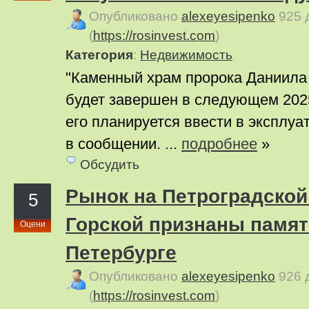
Опубликовано
alexeyesipenko
925 
(
https://rosinvest.com
)
Категория
:
Недвижимость
"Каменный храм пророка Даниила 
будет завершен в следующем 2025 
его планируется ввести в эксплуа
в сообщении. ...
подробнее
»
Обсудить
Рынок на Петроградской 
5
Горской признаны памят
Оцени
Петербурге
Опубликовано
alexeyesipenko
926 
(
https://rosinvest.com
)