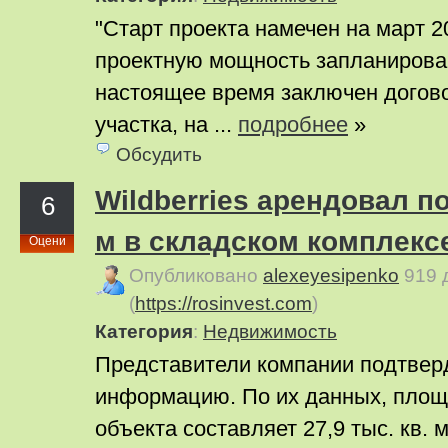
"Старт проекта намечен на март 2
проектную мощность запланирован
настоящее время заключен догов
участка, на ...
подробнее
»
Обсудить
Wildberries арендовал по
6
м в складском комплекс
Оцени
Опубликовано
alexeyesipenko
919 
(
https://rosinvest.com
)
Категория
:
Недвижимость
Представители компании подтвер
информацию. По их данных, площ
объекта составляет 27,9 тыс. кв. 