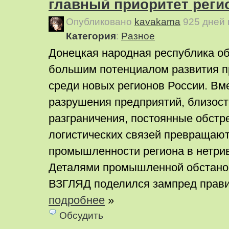
главный приоритет реги
Опубликовано
kavakama
925 дней
Категория
:
Pазное
Донецкая народная республика о
большим потенциалом развития 
среди новых регионов России. Вме
разрушения предприятий, близост
разграничения, постоянные обстр
логистических связей превращаю
промышленности региона в нетри
Деталями промышленной обстанов
ВЗГЛЯД поделился зампред прави
подробнее
»
Обсудить