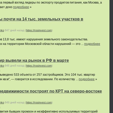
а первый взгляд лидеры по экспорту продуктов питания, как Москва, а
вает дохо
подробнее
»
почти на 14 тыс. земельных участков в
nko
847 дней назад
(
https://rosinvest.com
)
ь
ов 13,8 тыс. имеют нарушения земельного законодательства.
 на территории Московской области нарушений — это ...
подробнее
тир вывели на рынок в РФ в марте
nko
848 дней назад
(
https://rosinvest.com
)
ь
выведено 533 объекта от 257 застройщиков. Это 104 тыс. квартир
 кв.м", — говорится в исследовании. По количеству ...
подробнее
»
м недвижимости построят по КРТ на северо-востоке
nko
849 дней назад
(
https://rosinvest.com
)
ь
звития бывших промзон и неэффективно используемых территорий