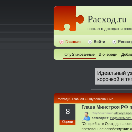
Расход.ru
портал о доходах и рас
Главная
Войти
Регист
Опубликованные
В очереди
Добав
Расход.ru главная
»
Опубликованные
Глава Минстроя РФ 
8
Опубликовано
alexeyesipe
Категория
:
Недвижимост
Оцени
"Он прибыл в Орск, где на с
постепенное освобождение ча