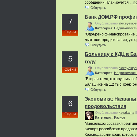
сообщении.Планируется ...
п
Обсудить
Банк ДОМ.РФ профин
7
Опубликовано
alexeyesipe
Категория
:
Недвижимост
Оцени
"Одобрено финансирование 3
льготного кредитования, утв
Обсудить
Больницу с КДЦ в Ба
5
году
Опубликовано
alexeyesipe
Оцени
Категория
:
Недвижимост
"Вторая тема, которую мы се
Балашихе на 1,2 тыс. коек (око
Обсудить
Экономика: Названы 
6
продовольствия
Опубликовано
kavakama
8
Оцени
Категория
:
Pазное
Минсельхоз составил рейтинг 
экспорт российского продово
Краснодарский край, которые