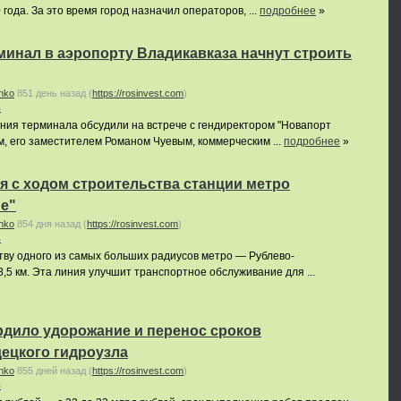
 года. За это время город назначил операторов, ...
подробнее
»
инал в аэропорту Владикавказа начнут строить
nko
851 день назад
(
https://rosinvest.com
)
ь
ания терминала обсудили на встрече с гендиректором "Новапорт
, его заместителем Романом Чуевым, коммерческим ...
подробнее
»
 с ходом строительства станции метро
е"
nko
854 дня назад
(
https://rosinvest.com
)
ь
тву одного из самых больших радиусов метро — Рублево-
8,5 км. Эта линия улучшит транспортное обслуживание для ...
рдило удорожание и перенос сроков
ецкого гидроузла
nko
855 дней назад
(
https://rosinvest.com
)
ь