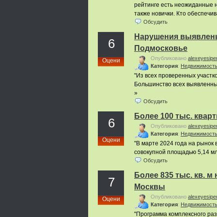
рейтинге есть неожиданные н
также новички. Кто обеспечи
Обсудить
Нарушения выявлены 
6
Подмосковье
Опубликовано
alexeyesipe
Оцени
Категория
:
Недвижимост
"Из всех проверенных участк
Большинство всех выявленных
»
Обсудить
Более 100 тыс. квар
6
Опубликовано
alexeyesipe
Категория
:
Недвижимост
Оцени
"В марте 2024 года на рынок 
совокупной площадью 5,14 млн
Обсудить
Более 835 тыс. кв. 
7
Москвы
Опубликовано
alexeyesipe
Оцени
Категория
:
Недвижимост
"Программа комплексного ра