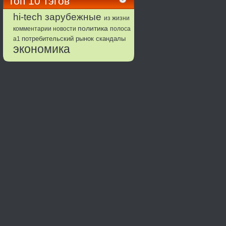
Топ 10 тэгов
зарубежные
hi-tech
из жизни
политика
комментарии
новости
полоса
потребительский рынок
а1
скандалы
экономика