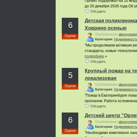
Проект подорожал на 10 млрд
до 20 декабря 2026 года.Об у
Обсудить
Детская поликлиника
6
Ховрино осенью
Опубликовано
alexeyesipe
Оцени
Категория
:
Недвижимост
"Мы продолжаем активную ре
стандарты, новые технологии 
подробнее
»
Обсудить
Крупный пожар на т
5
локализован
Опубликовано
alexeyesipe
Оцени
Категория
:
Недвижимост
"Пожар в Екатеринбурге лока
пропаном. Работа осложнена 
Обсудить
Детский центр "Орле
6
Опубликовано
alexeyesipe
Категория
:
Недвижимост
Оцени
"Необходимо комплексно зан