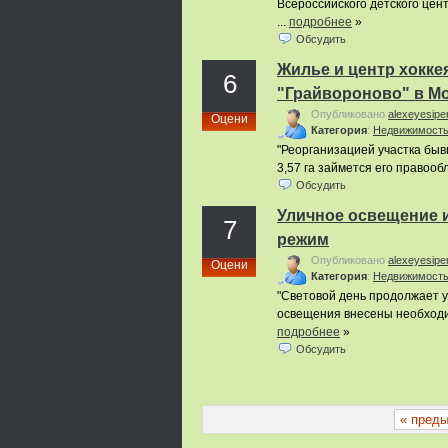
Всероссийского детского цен
...
подробнее
»
Обсудить
Жилье и центр хокке
6
"Грайвороново" в М
Опубликовано
alexeyesipe
Оцени
Категория
:
Недвижимост
"Реорганизацией участка бы
3,57 га займется его правооб
Обсудить
Уличное освещение и
7
режим
Опубликовано
alexeyesipe
Оцени
Категория
:
Недвижимост
"Световой день продолжает ув
освещения внесены необходи
подробнее
»
Обсудить
« пред