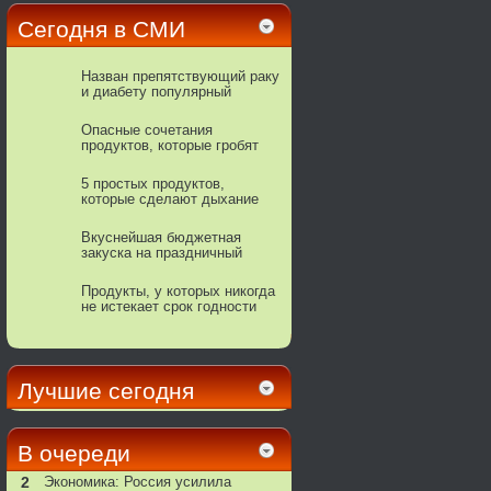
Сегодня в СМИ
Назван препятствующий раку
и диабету популярный
напиток
Опасные сочетания
продуктов, которые гробят
ваше здоровье
5 простых продуктов,
которые сделают дыхание
свежим
Вкуснейшая бюджетная
закуска на праздничный
стол!
Продукты, у которых никогда
не истекает срок годности
Лучшие сегодня
В очереди
2
Экономика: Россия усилила