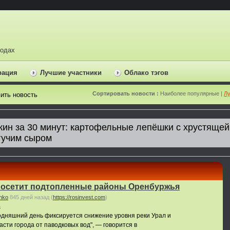
ходах
рация
Лучшие участники
Облако тэгов
Сортировать новости :
Наиболее популярные |
Лу
ить новость
посетит подтопленные районы Оренбуржья
nko
845 дней назад
(
https://rosinvest.com
)
ь
егодняшний день фиксируется снижение уровня реки Урал и
сти города от паводковых вод", — говорится в