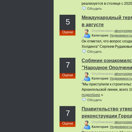
реализуется в столице с 2020
Обсудить
Международный терм
5
в августе
Опубликовано
alexeyesipe
Оцени
Категория
:
Недвижимост
Он отметил, что вопрос созд
Холдинга" Сергеем Рудаковым
Обсудить
Собянин ознакомился
7
"Народное Ополчени
Опубликовано
alexeyesipe
Оцени
Категория
:
Недвижимост
"Мы приступили к строительс
Архангельской линии, всего 1
подробнее
»
Обсудить
Правительство утве
7
реконструкции Город
Опубликовано
alexeyesipe
Оцени
Категория
:
Недвижимост