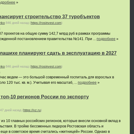
одробнее
»
ансирует строительство 37 туробъектов
nko
846 дней назад
(
https://rosinvest.com
)
ь
7 проектов на общую сумму 142,7 млрд руб в рамках программы
ержденной постановлением правительства №141. При ...
подробнее
»
лашихе планируют сдать в эксплуатацию в 2027
nko
846 дней назад
(
https://rosinvest.com
)
ь
йчас ведем — это большой современный госпиталь для взрослых в
ло 120 тыс. кв. м.). Учитывая его масштаб, ...
подробнее
»
топ-10 регионов России по экспорту
47 дней назад
(
https://vz.ru
)
из 10 главных российских регионов, которые внесли основной вклад в
льствия. В тройке бессменных лидеров Ростовская область и
 еще в советское время считались «житницей» России. Однако в