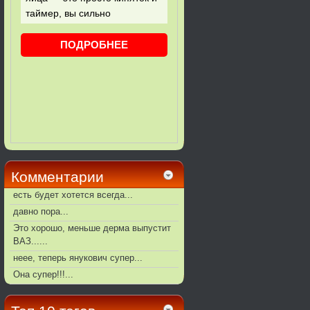
Комментарии
есть будет хотется всегда...
давно пора...
Это хорошо, меньше дерма выпустит
ВАЗ......
неее, теперь янукович супер...
Она супер!!!...