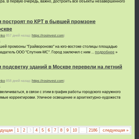
тра. В первую очередь, важно, достроить все объекты незавершенного
я построят по КРТ в бывшей промзоне
оскве
nko
857 дней назад
(
https://rosinvest.com
)
ь
вшей промзоны "Грайвороново" на юго-востоке столицы площадью
ладатель ООО "Спутник-МС". Город заключил с ним ...
подробнее
»
 подсветку зданий в Москве перевели на летний
nko
858 дней назад
(
https://rosinvest.com
)
ь
еличиваться, в связи с этим в график работы городского наружного
мые корректировки. Уличное освещение и архитектурно-художеств
ыдущая
1
2
3
4
5
6
7
8
9
10
...
2186
следующая »