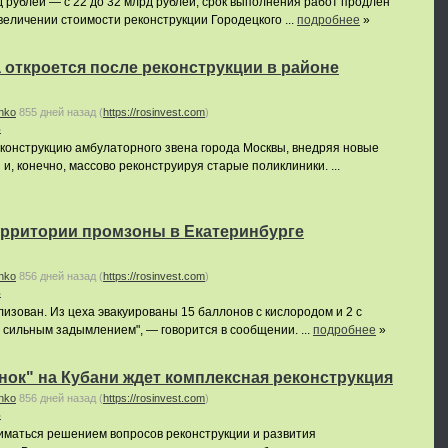
 рублей — с 22 до 32 млрд рублей, срок выполнения работ продлен
величении стоимости реконструкции Городецкого ...
подробнее
»
 откроется после реконструкции в районе
nko
855 дней назад
(
https://rosinvest.com
)
ь
конструкцию амбулаторного звена города Москвы, внедряя новые
и, конечно, массово реконструируя старые поликлиники. ...
ерритории промзоны в Екатеринбурге
nko
856 дней назад
(
https://rosinvest.com
)
ь
лизован. Из цеха эвакуированы 15 баллонов с кислородом и 2 с
сильным задымлением", — говорится в сообщении. ...
подробнее
»
нок" на Кубани ждет комплексная реконструкция
nko
856 дней назад
(
https://rosinvest.com
)
ь
иматься решением вопросов реконструкции и развития