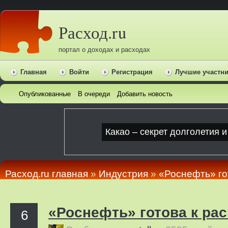
Расход.ru
портал о доходах и расходах
Главная
Войти
Регистрация
Лучшие участн
Опубликованные
В очереди
Добавить новость
Расход.ru главная
»
Индустрия
»
«Роснефть» го
«Роснефть» готова к ра
6