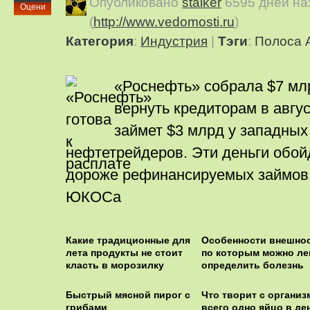
Опубликовано
stalker
6595 дней на
Оцени
(
http://www.vedomosti.ru
)
Категория
:
Индустрия
|
Тэги
:
Полоса 
«Роснефть» собрала $7 мл
вернуть кредиторам в авгус
займет $3 млрд у западных
нефтетрейдеров. Эти деньги обо
дороже рефинансируемых займов 
ЮКОСа
Какие традиционные для
Особенности внешнос
лета продукты не стоит
по которым можно ле
класть в морозилку
определить болезнь
Быстрый мясной пирог с
Что творит с организ
грибами
всего одно яйцо в де