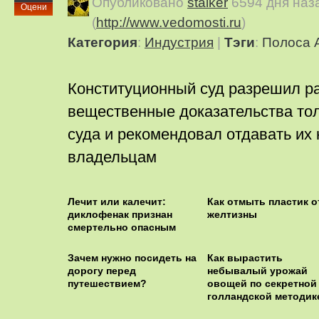
Опубликовано
stalker
6594 дня наз
Оцени
(
http://www.vedomosti.ru
)
Категория
:
Индустрия
|
Тэги
:
Полоса 
Конституционный суд разрешил р
вещественные доказательства тол
суда и рекомендовал отдавать их 
владельцам
Лечит или калечит:
Как отмыть пластик о
диклофенак признан
желтизны
смертельно опасным
Зачем нужно посидеть на
Как вырастить
дорогу перед
небывалый урожай
путешествием?
овощей по секретной
голландской методик