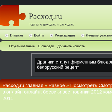
Расход.ru
портал о доходах и расходах
Главная
Войти
Регистрация
Лучшие участн
Опубликованные
В очереди
Добавить новость
Расход.ru главная
»
Pазное
»
Посмотреть Смот
в онлайн онлайн, боевики все новинки 2012 ко
2011