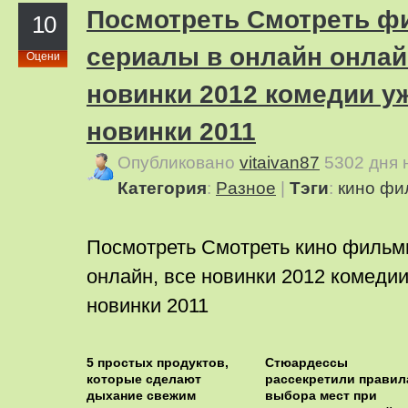
Посмотреть Смотреть ф
10
сериалы в онлайн онлай
Оцени
новинки 2012 комедии у
новинки 2011
Опубликовано
vitaivan87
5302 дня
Категория
:
Pазное
|
Тэги
:
кино
фи
Посмотреть Смотреть кино фильм
онлайн, все новинки 2012 комеди
новинки 2011
5 простых продуктов,
Стюардессы
которые сделают
рассекретили правил
дыхание свежим
выбора мест при