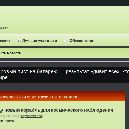
ходах
рация
Лучшие участники
Облако тэгов
ить новость
а воду новый корабль для космического наблюдения
ду новый корабль для космического наблюдения
88 дней назад
(
http://news2.ru
)
ги
:
космос