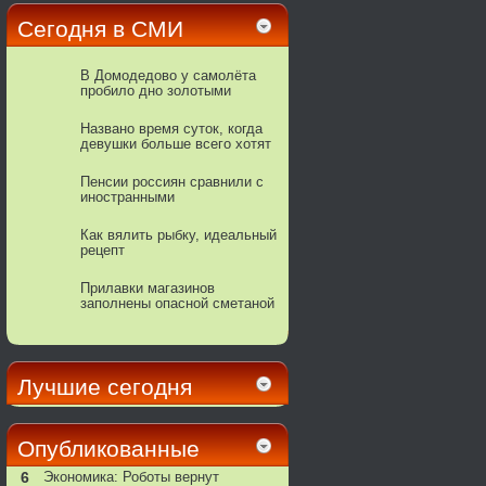
Сегодня в СМИ
В Домодедово у самолёта
пробило дно золотыми
слитками
Названо время суток, когда
девушки больше всего хотят
интима
Пенсии россиян сравнили с
иностранными
Как вялить рыбку, идеальный
рецепт
Прилавки магазинов
заполнены опасной сметаной
Лучшие сегодня
Опубликованные
6
Экономика: Роботы вернут