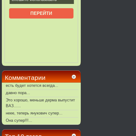
Комментарии
есть будет хотется всегда...
давно пора...
Это хорошо, меньше дерма выпустит
ВАЗ......
неее, теперь янукович супер...
Она супер!!!...