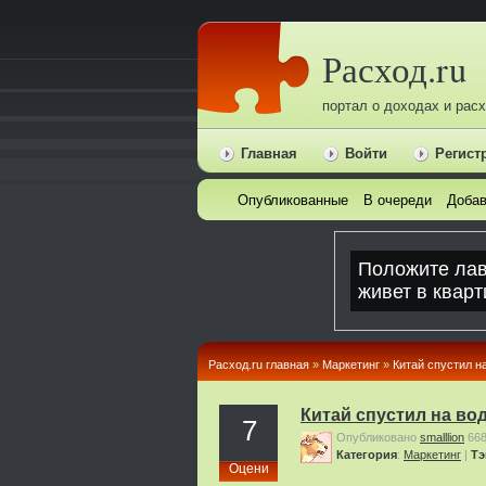
Расход.ru
портал о доходах и рас
Главная
Войти
Регист
Опубликованные
В очереди
Добав
Расход.ru главная
»
Маркетинг
»
Китай спустил н
Китай спустил на во
7
Опубликовано
smalllion
66
Категория
:
Маркетинг
|
Тэ
Оцени