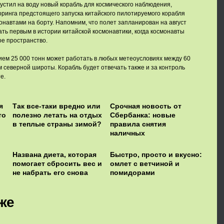
устил на воду новый корабль для космического наблюдения,
ринга предстоящего запуска китайского пилотируемого корабля
онавтами на борту. Напомним, что полет запланирован на август
ать первым в истории китайской космонавтики, когда космонавты
ое пространство.
ем 25 000 тонн может работать в любых метеоусловиях между 60
м северной широты. Корабль будет отвечать также и за контроль
е.
я
Так все-таки вредно или
Срочная новость от
то
полезно летать на отдых
Сбербанка: новые
в теплые страны зимой?
правила снятия
наличных
Названа диета, которая
Быстро, просто и вкусно:
помогает сбросить вес и
омлет с ветчиной и
не набрать его снова
помидорами
же