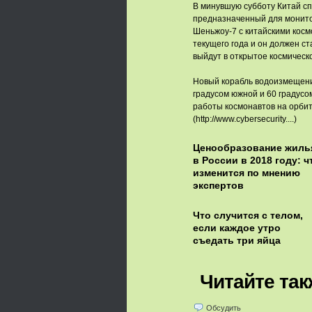
В минувшую субботу Китай сп
предназначенный для монито
Шеньжоу-7 с китайскими косм
текущего года и он должен ст
выйдут в открытое космическ
Новый корабль водоизмещени
градусом южной и 60 градусо
работы космонавтов на орбит
(http://www.cybersecurity....)
Ценообразование жиль
в России в 2018 году: ч
изменится по мнению
экспертов
Что случится с телом,
если каждое утро
съедать три яйца
Читайте так
Обсудить