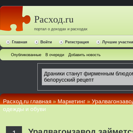
Расход.ru
портал о доходах и расходах
Главная
Войти
Регистрация
Лучшие участн
Опубликованные
В очереди
Добавить новость
Расход.ru главная
»
Маркетинг
»
Уралвагонзаво
одежды и обуви
Уралвагонзавод займет