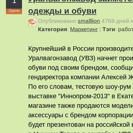
1
одежды и обуви
Оцени
Опубликовано
smalllion
4769 дней 
Категория
:
Маркетинг
|
Тэги
:
работ
Крупнейший в России производите
Уралвагонзавод (УВЗ) начнет про
обуви под своим брендом, сообщ
гендиректора компании Алексей 
По его словам, тестовую шоу-рум
выставке "Иннопром-2013" в Екат
магазине также продаются модели
аксессуары с брендом корпораци
будет презентован на российской