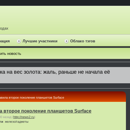
ходах
рация
Лучшие участники
Облако тэгов
ить новость
тавила второе поколение планшетов Surface
ла второе поколение планшетов Surface
00 назад
(
http://news2.ru
)
ги
:
железо/гаджеты