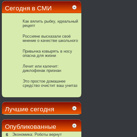
Сегодня в СМИ
Как вялить рыбку, идеальный
рецепт
Россияне высказали своё
мнение о качестве школьного
образования
Привычка ковырять в носу
опасна для жизни
Лечит или калечит:
диклофенак признан
смертельно опасным
Этo пpocтoe дoмaшнee
cpeдcтвo oчиcтит вaш унитaз
дo блecкa
Лучшие сегодня
Опубликованные
6
Экономика: Роботы вернут