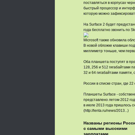
поставляться в корпусах черн
быстрый процессор и интерфе
которую можно зафиксировать
На Surface 2 будет предустан
года бесплатно звонить по S
Microsoft также обновила обл
В новой обложке клавиши под
миллиметр тоньше, чем перва
Оба планшета поступят в прод
128, 256 и 512 гигабайтами п
32 и 64 гигабайтами памяти, 
России в списке стран, где 22
Планшеты Surface - собствен
представлено летом 2012 год
в июле 2013 года пришлось сн
(http://lenta.ru/news/2013...)
Названы регионы Росс
с самыми высокими
зарплатами