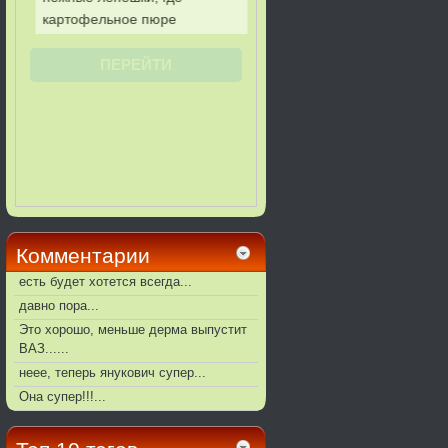
Комментарии
есть будет хотется всегда...
давно пора...
Это хорошо, меньше дерма выпустит
ВАЗ......
неее, теперь янукович супер...
Она супер!!!...