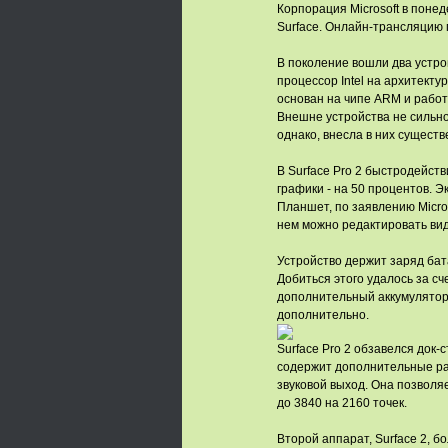
Корпорация Microsoft в поне
Surface. Онлайн-трансляцию 
В поколение вошли два устрой
процессор Intel на архитекту
основан на чипе ARM и работ
Внешне устройства не сильно
однако, внесла в них сущест
В Surface Pro 2 быстродейст
графики - на 50 процентов. Э
Планшет, по заявлению Micro
нем можно редактировать ви
Устройство держит заряд бата
Добиться этого удалось за сч
дополнительный аккумулятор. 
дополнительно.
Surface Pro 2 обзавелся док-
содержит дополнительные разъ
звуковой выход. Она позволя
до 3840 на 2160 точек.
Второй аппарат, Surface 2, б