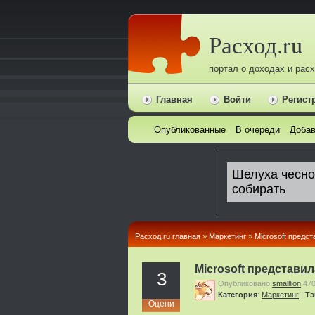
Расход.ru
портал о доходах и рас
Главная
Войти
Регист
Опубликованные
В очереди
Добав
Расход.ru главная
»
Маркетинг
»
Microsoft предс
Microsoft представи
3
Опубликовано
smalllion
47
Категория
:
Маркетинг
|
Тэ
Оцени