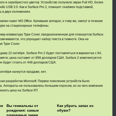
ого и серебристого цветов. Устройство получило экран Full HD, более
йс USB 3.0. Как и Surface Pro 2, планшет снабжен подставкой,
 в двух положениях.
овлен пакет MS Office. Купившие аппарат, к тому же, смогут в течение
kype на стационарные телефоны.
ожку-клавиатуру Type Cover, предназначенную для планшетов Surface.
свечиваются, что упрощает набор текста в темноте. Она на
я Type Cover.
ажу 22 октября. Surface Pro 2 будет поставляться в вариантах с 64,
амяти; цена составит от 899 долларов США. Surface 2 комплектуется
он будет стоить от 449 долларов США.
 октября начнутся продажи, нет.
ная разработка Microsoft. Первое поколение устройств было
а. Аппараты не пользовались большим спросом, из-за чего компании
изить цену на Surface RT.
ии
Вы гениальны от
Как убрать запах из
рождения: самые
обуви?
одаренные знаки