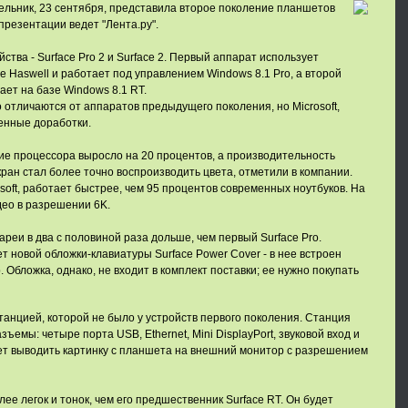
дельник, 23 сентября, представила второе поколение планшетов
презентации ведет "Лента.ру".
ства - Surface Pro 2 и Surface 2. Первый аппарат использует
ре Haswell и работает под управлением Windows 8.1 Pro, а второй
ает на базе Windows 8.1 RT.
 отличаются от аппаратов предыдущего поколения, но Microsoft,
венные доработки.
вие процессора выросло на 20 процентов, а производительность
кран стал более точно воспроизводить цвета, отметили в компании.
soft, работает быстрее, чем 95 процентов современных ноутбуков. На
део в разрешении 6K.
реи в два с половиной раза дольше, чем первый Surface Pro.
ет новой обложки-клавиатуры Surface Power Cover - в нее встроен
Обложка, однако, не входит в комплект поставки; ее нужно покупать
станцией, которой не было у устройств первого поколения. Станция
емы: четыре порта USB, Ethernet, Mini DisplayPort, звуковой вход и
ет выводить картинку с планшета на внешний монитор с разрешением
олее легок и тонок, чем его предшественник Surface RT. Он будет