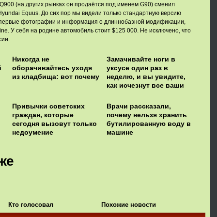
Q900 (на других рынках он продаётся под именем G90) сменил
yundai Equus. До сих пор мы видели только стандартную версию
 первые фотографии и информация о длиннобазной модификации,
ne. У себя на родине автомобиль стоит $125 000. Не исключено, что
сии.
Никогда не
Замачивайте ноги в
й
оборачивайтесь уходя
уксусе один раз в
из кладбища: вот почему
неделю, и вы увидите,
как исчезнут все ваши
болезни
Привычки советских
Врачи рассказали,
граждан, которые
почему нельзя хранить
сегодня вызовут только
бутилированную воду в
недоумение
машине
же
Кто голосовал
Похожие новости