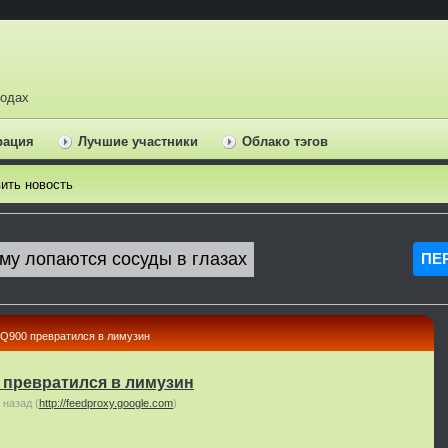
ходах
рация
Лучшие участники
Облако тэгов
ить новость
EQ900 превратился в лимузин
 превратился в лимузин
 назад
(
http://feedproxy.google.com
)