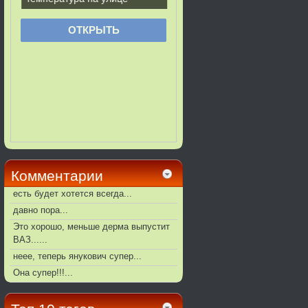
Комментарии
есть будет хотется всегда...
давно пора...
Это хорошо, меньше дерма выпустит
ВАЗ......
неее, теперь янукович супер...
Она супер!!!...