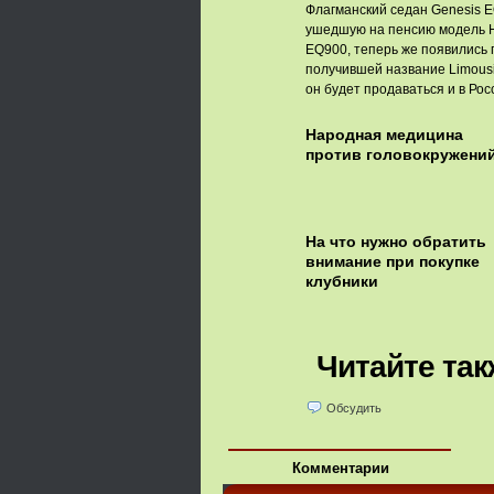
Флагманский седан Genesis E
ушедшую на пенсию модель H
EQ900, теперь же появились
получившей название Limousi
он будет продаваться и в Рос
Народная медицина
против головокружени
На что нужно обратить
внимание при покупке
клубники
Читайте так
Обсудить
Комментарии