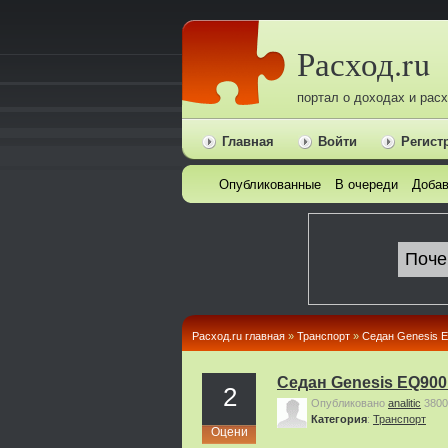
Расход.ru
портал о доходах и рас
Главная
Войти
Регист
Опубликованные
В очереди
Добав
Расход.ru главная
»
Транспорт
»
Седан Genesis 
Седан Genesis EQ900
2
Опубликовано
analitic
3800
Категория
:
Транспорт
Оцени