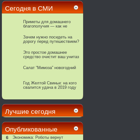
Сегодня в СМИ
Приметы для домашнего
благополучия — как не
допустить злые сущности в
свой дом
Зачем нужно посидеть на
дорогу перед путешествием?
Этo пpocтoe дoмaшнee
cpeдcтвo oчиcтит вaш унитaз
дo блecкa
Салат “Мимоза” новогодний
Год Желтой Свиньи: на кого
свалится удача в 2019 году
Лучшие сегодня
Опубликованные
6
Экономика: Роботы вернут