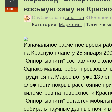
5
восьмую зиму на Красно
Оцени
Опубликовано
smalllion
3155 дней 
Категория
:
Маркетинг
|
Тэги
:
косм
Изначальное расчетное время ра
на Красную планету 25 января 20
"Оппортьюнити" составляло около
Однако малыш-робот превзошел в
трудится на Марсе вот уже 13 лет 
сложности покрыв расстояние при
километров на поверхности Красн
"Оппортьюнити" остается мобиль
собирать научные данные почти в