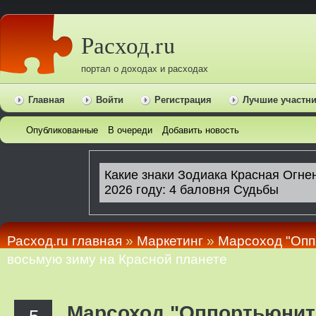
Расход.ru
портал о доходах и расходах
Главная
Войти
Регистрация
Лучшие участн
Опубликованные
В очереди
Добавить новость
Расход.ru главная
»
Маркетинг
»
Марсоход "Опп
восьмую зиму на Красной планете
Марсоход "Оппортьюнит