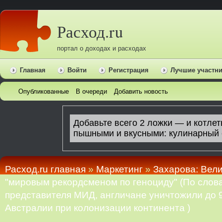
Расход.ru
портал о доходах и расходах
Главная
Войти
Регистрация
Лучшие участн
Опубликованные
В очереди
Добавить новость
Расход.ru главная
»
Маркетинг
»
Захарова: Вел
"мировым рекордсменом по геноциду" (По сло
представителя МИД, англичане уничтожили до 
Австралии при колонизации континента )