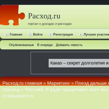
Расход.ru
портал о доходах и расходах
Главная
Войти
Регистрация
Лучшие участн
Опубликованные
В очереди
Добавить новость
Расход.ru главная
»
Маркетинг
»
Поезд дальше н
границу с Россией. В раде предрекают крах эко
отказываются.