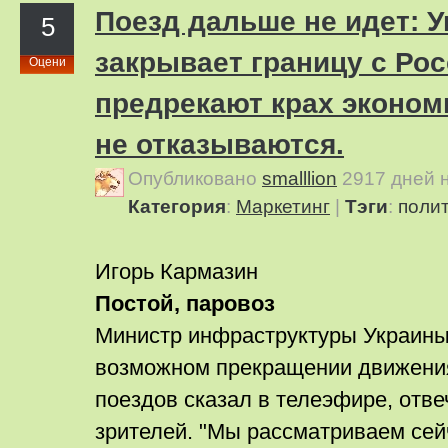
Поезд дальше не идет: У
5
закрывает границу с Рос
Оцени
предрекают крах экономи
не отказываются.
Опубликовано
smalllion
2917 дней 
Категория
:
Маркетинг
|
Тэги
:
поли
Игорь Кармазин
Постой, паровоз
Министр инфраструктуры Украин
возможном прекращении движени
поездов сказал в телеэфире, отве
зрителей. "Мы рассматриваем сей