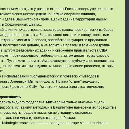
сознанием того, что угроза со стороны России теперь уже не просто
лючает в себя беспрецедентно наглые операции влияния,
 и далее Вашингтоном - прим. Царьграда) на территории наших
а, в Соединенных Штатах.
ций влияния существовала задолго до наших президентских выборов
ься долго после этого избирательного цикла, или следующего, или
недавние чистки в Facebook, российское государство продвигало
 политическом фланге, а не только на правом, в том числе группы,
ие, штурм федеральных зданий и свержение правительства США.
ирует противоречивые требования, а затем делает то же самое с
т... Путин хочет сломать Американскую республику, а не повлиять на
 но систематически поджигать выявленные линии разломов, которые
е".
в использовании "большевистских" и "советских" методов в
нии с Америкой, Митчелл сделал Путина "отцом" ведущей с
еской доктрины США - "стратегии хаоса ради стратегического
ткровенность
дарить видного госдеповца. Митчелл не только обозначил цели
разоблачил, какими методами в Вашингтоне намерены их проводить в
ов посмотреть правде в глаза, какую страшную опасность
остального мира и, прежде всего, для России.
1/strategic-renovation-needed-strengthen-europe-state-department-