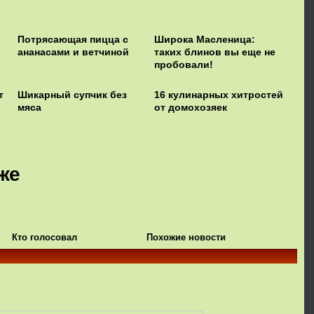
Потрясающая пицца с
Широка Масленица:
ананасами и ветчиной
таких блинов вы еще не
пробовали!
т
Шикарный супчик без
16 кулинарных хитростей
мяса
от домохозяек
же
Кто голосовал
Похожие новости