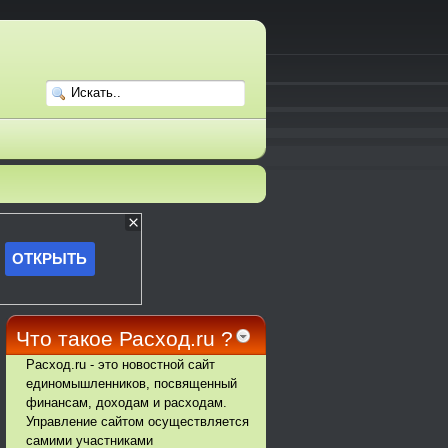
Что такое Расход.ru ?
Расход.ru - это новостной сайт
единомышленников, посвященный
финансам, доходам и расходам.
Управление сайтом осуществляется
самими участниками