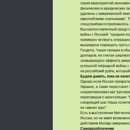
серия мероприятий экономиче
физических и юридических ли
удалены с американской земл
европейскими союзниками". Ту
спецслужбам потребовалось "
Высокопоставленный предста
войны с Россией: "средняя п
примерно четверть операцион
вынуждена сокращать треть 
Госдепа, "наши санкции в об
долларов, не считая широкого
сковывающего эффекта америк
успешной гибридной войны с 
на российский рубль, который
Будем давить, пока не капи
Однако если Россия прекрати
Украине, а также перестанет
охарактеризовал как "русскую
переговоров о капитуляции: "
следующий шаг. Наша полити
не сменит курс".
Есть в выступлении Митчелл
России, но не имея возможно
действиям Москвы американс
Саморазоблачение