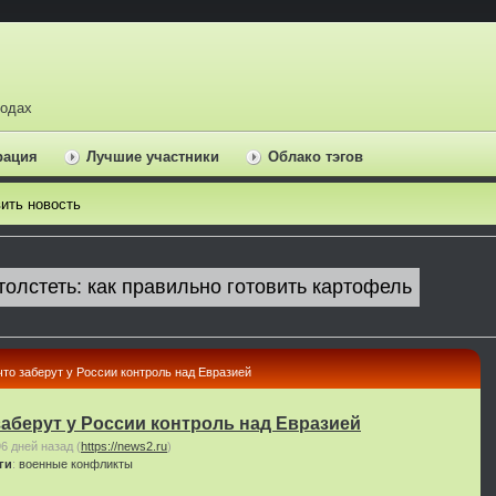
ходах
рация
Лучшие участники
Облако тэгов
ить новость
то заберут у России контроль над Евразией
аберут у России контроль над Евразией
96 дней назад
(
https://news2.ru
)
ги
:
военные конфликты