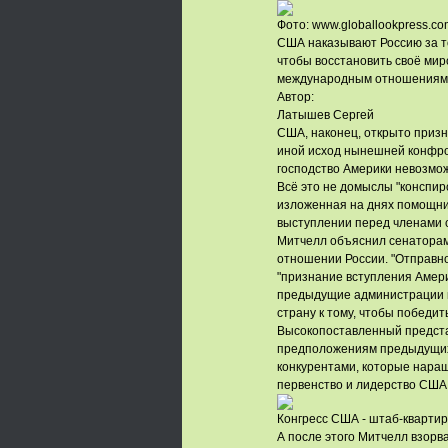
Фото: www.globallookpress.co
США наказывают Россию за то
чтобы восстановить своё миро
международным отношениям, 
Автор:
Латышев Сергей
США, наконец, открыто призна
иной исход нынешней конфрон
господство Америки невозможн
Всё это не домыслы "конспиро
изложенная на днях помощни
выступлении перед членами 
Митчелл объяснил сенаторам,
отношении России. "Отправно
"признание вступления Амери
предыдущие администрации к 
страну к тому, чтобы победит
Высокопоставленный предста
предположениям предыдущих 
конкурентами, которые нара
первенство и лидерство США в
Конгресс США - штаб-квартир
А после этого Митчелл взорва