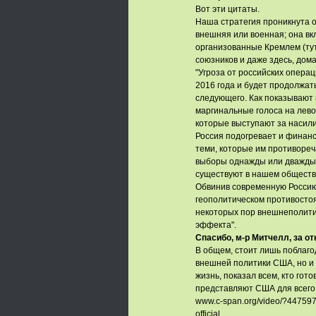
Вот эти цитаты.
Наша стратегия проникнута о
внешняя или военная; она вк
организованные Кремлем (тут
союзников и даже здесь, дом
"Угроза от российских опера
2016 года и будет продолжат
следующего. Как показывают 
маргинальные голоса на левом
которые выступают за насил
Россия подогревает и финанс
теми, которые им противореча
выборы однажды или дважды,
существуют в нашем обществ
Обвинив современную Россию 
геополитическом противостоя
некоторых пор внешнеполитич
эффекта".
Спасибо, м-р Митчелл, за о
В общем, стоит лишь поблаго
внешней политики США, но и 
жизнь, показал всем, кто гот
представляют США для всего 
www.c-span.org/video/?447597-
official