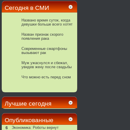
Сегодня в СМИ
Названо время суток, когда
девушки больше всего хотят
интима
Назван признак скорого
появления рака
Современные смартфоны
вызывают рак
Муж ужаснулся и сбежал,
увидев жену после свадьбы
Что можно есть перед сном
Лучшие сегодня
Опубликованные
6
Экономика: Роботы вернут