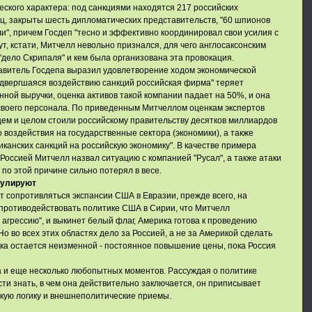
ского характера: под санкциями находятся 217 российских
ц, закрыты шесть дипломатических представительств, "60 шпионов
и", причем Госдеп "тесно и эффективно координировал свои усилия с
т, кстати, Митчелл невольно признался, для чего англосаксонским
дело Скрипаля" и кем была организована эта провокация.
витель Госдепа выразил удовлетворение ходом экономической
одвергшаяся воздействию санкций российская фирма" теряет
ной выручки, оценка активов такой компании падает на 50%, и она
своего персонала. По приведенным Митчеллом оценкам экспертов
щем и целом стоили российскому правительству десятков миллиардов
 воздействия на государственные сектора (экономики), а также
анских санкций на российскую экономику". В качестве примера
Россией Митчелл назвал ситуацию с компанией "Русал", а также атаки
 по этой причине сильно потерял в весе.
тулируют
т сопротивляться экспансии США в Евразии, прежде всего, на
 противодействовать политике США в Сирии, что Митчелл
 агрессию", и выкинет белый флаг, Америка готова к проведению
Но во всех этих областях дело за Россией, а не за Америкой сделать
ка остается неизменной - постоянное повышение цены, пока Россия
а и еще несколько любопытных моментов. Рассуждая о политике
сти знать, в чем она действительно заключается, он приписывает
кую логику и внешнеполитические приемы.