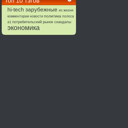
Топ 10 тэгов
зарубежные
hi-tech
из жизни
политика
комментарии
новости
полоса
потребительский рынок
а1
скандалы
экономика