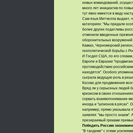
новых командований, осущест
много лет инициатив по повы
тут явно имеется в виду наст
Сам язык Митчелла выдает, 
категориях: "Мы придали ос
более других податливы росс
отменили введенные прежни
оборонительных вооружений д
Кавказ, Черноморский регио
геополитической борьбы с Ро
И Госдеп США, по его словам,
Европе и Евразии "продвига
противодействию российским 
находятся". Особого упомина
сыграла ведущую роль в реше
Косово для продвижения возг
Вряд ли у серьезных людей б
кризисом в своих отношениях,
сорвать взаимопонимание меж
иногда и "шпионов в рясах".
например, прямо указывала п
заявляя: "мы просто знаем". 
презираемый греками премьер
Победить Россию экономич
"В тандеме" с этими усилиям