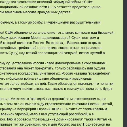
 находится в состоянии активной гибридной войны с США:
 национальной безопасности США остается предотвращение
ом земельном массиве враждебных держав.
обычную, а атомную бомбу, с чудовищными разрушительными
чей США объявлено установление тотального контроля над Евразией.
обеду цивилизации Моря над цивилизацией Суши, центром и
 которой является Россия. Во-вторых, в Вашингтоне открыто
сточайших требований геополитики самого катастрофического
пить Сушу) над всякой правозащитной чепухой, используемой в
ому существованию России - своё доминирование в собственном
твования она может прекратить, только распавшись или будучи
неточные государства. В-четвертых, Россия названа "враждебной"
 что гибридная война ей давно объявлена, и американцы
етил ранее, победить в ней. Таким образом, он признал, что попытки
тоном могут приветствоваться только в том случае, если речь будет
минание Митчеллом "враждебных держав" во множественном числе
 о том, что он имел в виду стратегического союзника России - Китай,
ержаву на периферии Евразии. КНР США считают своим главным
 военной угрозой, мало в чем уступающей российской, а в
ой. Таким образом, "прекращение доминирования" также и Китая на
ривает тот же сценарий, что и для России: развал Поднебесной на