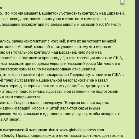
m
, что Москва мешает Вашингтону установить контроль над Евразией,
вое господство, заявил, выступая в сенатском комитете по
помощник госсекретаря по делам Европы и Евразии Уэсс Митчелл
лись, зачем конфликтуют с Россией, и что их не устроит никакой
тации с Москвой, кроме её капитуляции, потому что мировое
о без тотального контроля над Евразией, чего пока нет.
логов" и не "путинская пропаганда", а квинтэссенция политики США,
ком госсекретаря по делам Европы и Евразии Уэссом Митчеллом в
сенатского комитета по международным отношениям.
 от которых зависит финансирование Госдепа, суть политики США в
й точкой Стратегии национальной безопасности" он назвал
ки в период соперничества великих держав", подчеркнув, что
этому не подготовились в достаточной степени и не подготовили
ь в этом соперничестве.
витель Госдепа далее подчеркнул: "Вопреки полным надежд
администраций, Россия и Китай являются серьезными
щивают материальные и идеологические ресурсы, чтобы оспаривать
 XXI веке".
а американской олигархии. Фото: www.globallookpress.com
л бомбу. Правда, сюрпризом это может оказаться только для тех, кто