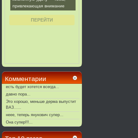
Комментарии
есть будет хотется всегда...
давно пора...
Это хорошо, меньше дерма выпустит
ВАЗ......
неее, теперь янукович супер...
Она супер!!!...