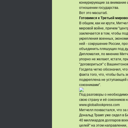
конкурирующие за внимание и
отношении государства.
Вот это масштаб.
Готовимся к Третьей мирово
В общем, как ни крути, Митче
мировой войне, причем "цен
заключается в том, чтобы по
укрепления военных, экономич
ней - сокрушение России, про
объединить пляшущих под дуд
Дипломатия, по мнению Митче
упорно не желают, кстати, п
"договориться" с Вашингтоно
Госдепа четко обозначил, чт
факта того, что, чтобы быть
подкреплена не уступающей 
союзниками".
Под разговоры о необходимо
свою страну и её союзников 
www.globallookpress.com
Митчелл похвастался, что за 
Дональд Трамп уже сидел в Б
40 миллиардов долларов воен
целей" на этом направлении,