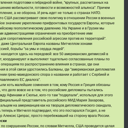
вления подготовки к гибридной войне, "крупных, рассчитанных на
шению мобильности, готовности и возможностей альянса". Причем
упление, а не оборона. И речь идет не только о странах НАТО.
что США рассматривают свою политику в отношении России в военных
обое значение укреплению прифронтовых государств Европы, которые
ийскому геополитическому давлению. На Украине и в Грузии мы
ми администрациями ограничения на приобретение ими
ля сопротивления российской агрессии против их территорий".
н, даже Центральная Европа названы Митчеллом зонами
ссией, борьбы "за умы и сердца людей".
 находится здесь на передовой: все 50 американских дипмиссий в
ют, координируют и выполняют тщательно согласованные планы по
операциям по распространению влияния в странах, где они
ния в этой связи удостоились Балканы, где "американская дипломатия
нии греко-македонского спора о названии и работает с Сербией и
лавляемого ЕС диалога".
ыли хоть малейшие сомнения в том, кому Россия и Греция обязаны
 что дело вовсе не в том, что российские дипломаты пытались
ду Афинами и Скопье, кого-то там "подкупали", используя для этого
 Официальный представитель российского МИД Мария Захарова,
альцем на американцев как на творцов дипломатического скандала,
А теперь и Митчелл подтвердил, что это постарался Госдеп, а не
 Алексис Ципрас, просто перебежавший на сторону врага России.
ески
и по сокрушению России, по словам Митчелла, США проводится целая