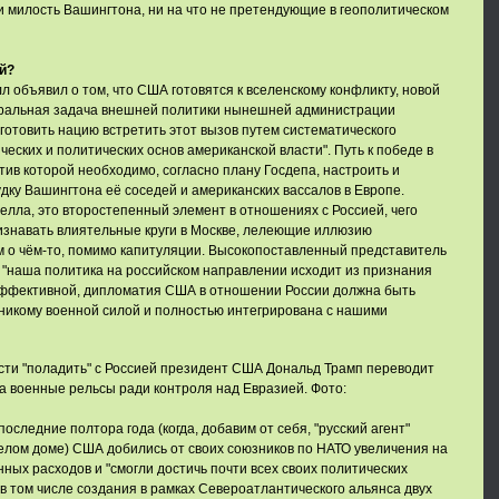
 милость Вашингтона, ни на что не претендующие в геополитическом
й?
лл объявил о том, что США готовятся к вселенскому конфликту, новой
тральная задача внешней политики нынешней администрации
дготовить нацию встретить этот вызов путем систематического
еских и политических основ американской власти". Путь к победе в
тив которой необходимо, согласно плану Госдепа, настроить и
ку Вашингтона её соседей и американских вассалов в Европе.
лла, это второстепенный элемент в отношениях с Россией, чего
ризнавать влиятельные круги в Москве, лелеющие иллюзию
м о чём-то, помимо капитуляции. Высокопоставленный представитель
о "наша политика на российском направлении исходит из признания
 эффективной, дипломатия США в отношении России должна быть
никому военной силой и полностью интегрирована с нашими
сти "поладить" с Россией президент США Дональд Трамп переводит
на военные рельсы ради контроля над Евразией. Фото:
последние полтора года (когда, добавим от себя, "русский агент"
елом доме) США добились от своих союзников по НАТО увеличения на
ных расходов и "смогли достичь почти всех своих политических
 в том числе создания в рамках Североатлантического альянса двух