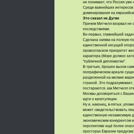
не понимает, что Россия уже
Среди важнейших интересов
доминирования на евразийск
Это сказал не Дугин
Причем Митчелл взорвал не 
последствиями.
Во-первых, главнейшей зада
Сделана заявка на полную п
единственной несущей опорой
провозгласили приоритет же
характера (Море должно зато
"публичной дипломатии".
В-третьих, брошен вызов сам
географическом ареале сущес
разделенной на мелкие марио
страной. Это подразумевает,
постараются, как Митчелл отм
Москвы договориться с Вашинг
идти о капитуляции.
Ну и, наконец, в-пятых, упо
может свидетельствовать лишь
единственную независимую д
экономическим конкурентом и
перспективе ещё более опасн
просторах Евразии предусмат