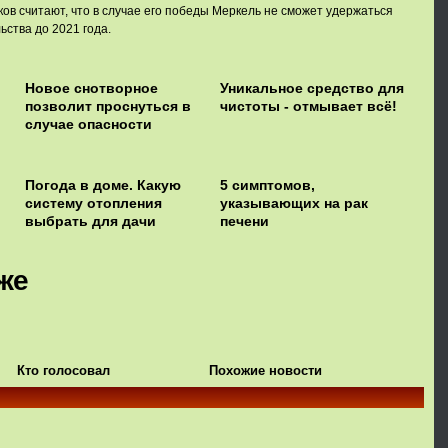
ов считают, что в случае его победы Меркель не сможет удержаться
ьства до 2021 года.
Новое снотворное
Уникальное средство для
позволит проснуться в
чистоты - отмывает всё!
случае опасности
Погода в доме. Какую
5 симптомов,
й
систему отопления
указывающих на рак
выбрать для дачи
печени
же
Кто голосовал
Похожие новости