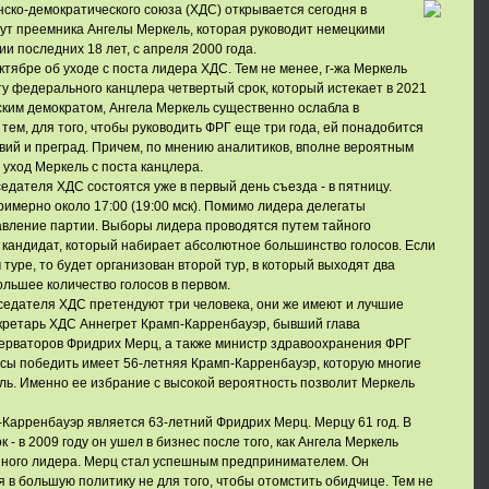
ско-демократического союза (ХДС) открывается сегодня в
рут преемника Ангелы Меркель, которая руководит немецкими
и последних 18 лет, с апреля 2000 года.
ктябре об уходе с поста лидера ХДС. Тем не менее, г-жа Меркель
у федерального канцлера четвертый срок, который истекает в 2021
ским демократом, Ангела Меркель существенно ослабла в
тем, для того, чтобы руководить ФРГ еще три года, ей понадобится
ий и преград. Причем, по мнению аналитиков, вполне вероятным
уход Меркель с поста канцлера.
едателя ХДС состоятся уже в первый день съезда - в пятницу.
римерно около 17:00 (19:00 мск). Помимо лидера делегаты
авление партии. Выборы лидера проводятся путем тайного
 кандидат, который набирает абсолютное большинство голосов. Если
 туре, то будет организован второй тур, в который выходят два
льшее количество голосов в первом.
седателя ХДС претендуют три человека, они же имеют и лучшие
екретарь ХДС Аннегрет Крамп-Карренбауэр, бывший глава
ерваторов Фридрих Мерц, а также министр здравоохранения ФРГ
ы победить имеет 56-летняя Крамп-Карренбауэр, которую многие
ь. Именно ее избрание с высокой вероятность позволит Меркель
Карренбауэр является 63-летний Фридрих Мерц. Мерцу 61 год. В
 - в 2009 году он ушел в бизнес после того, как Ангела Меркель
ийного лидера. Мерц стал успешным предпринимателем. Он
я в большую политику не для того, чтобы отомстить обидчице. Тем не