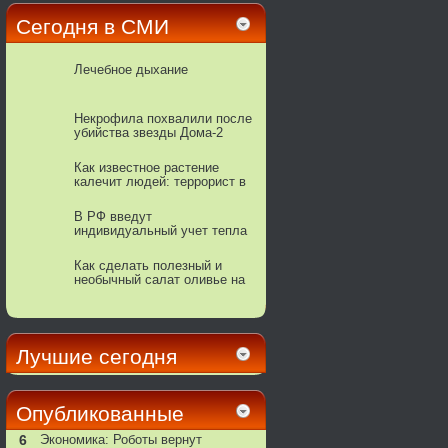
Сегодня в СМИ
Лечебное дыхание
Некрофила похвалили после
убийства звезды Дома-2
Как известное растение
калечит людей: террорист в
горшке
В РФ введут
индивидуальный учет тепла
в квартирах
Как сделать полезный и
необычный салат оливье на
новогодний стол
Лучшие сегодня
Опубликованные
6
Экономика: Роботы вернут