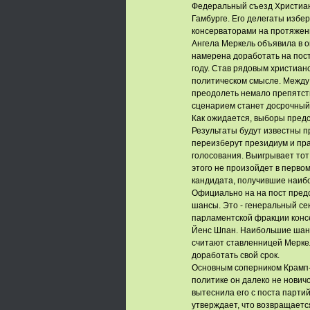
Федеральный съезд Христиан
Гамбурге. Его делегаты избе
консерваторами на протяжени
Ангела Меркель объявила в о
намерена доработать на пост
году. Став рядовым христиан
политическом смысле. Между 
преодолеть немало препятств
сценарием станет досрочный 
Как ожидается, выборы предс
Результаты будут известны п
переизберут президиум и пр
голосования. Выигрывает тот
этого не произойдет в первом
кандидата, получившие наибо
Официально на на пост пред
шансы. Это - генеральный с
парламентской фракции конс
Йенс Шпан. Наибольшие шанс
считают ставленницей Меркел
доработать свой срок.
Основным соперником Крамп-
политике он далеко не новичок
вытеснила его с поста парт
утверждает, что возвращаетс