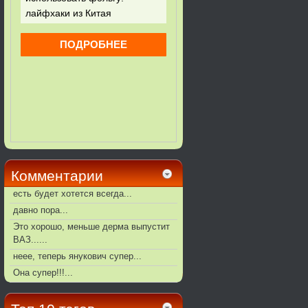
Комментарии
есть будет хотется всегда...
давно пора...
Это хорошо, меньше дерма выпустит
ВАЗ......
неее, теперь янукович супер...
Она супер!!!...