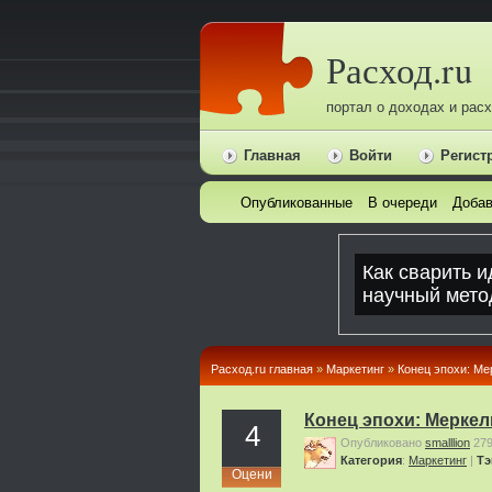
Расход.ru
портал о доходах и рас
Главная
Войти
Регист
Опубликованные
В очереди
Добав
Расход.ru главная
»
Маркетинг
»
Конец эпохи: Ме
Конец эпохи: Меркель
4
Опубликовано
smalllion
27
Категория
:
Маркетинг
|
Тэ
Оцени