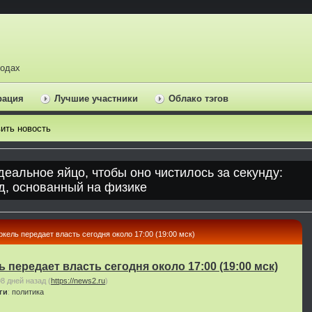
ходах
рация
Лучшие участники
Облако тэгов
ить новость
ркель передает власть сегодня около 17:00 (19:00 мск)
 передает власть сегодня около 17:00 (19:00 мск)
98 дней назад
(
https://news2.ru
)
ги
:
политика