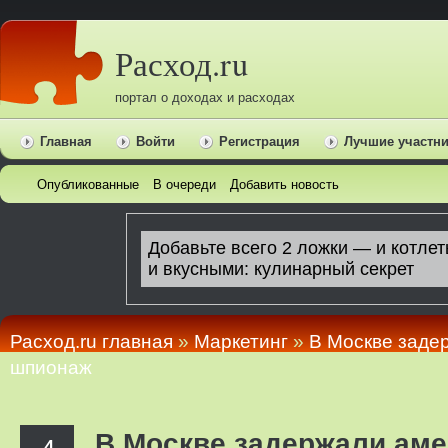
Расход.ru
портал о доходах и расходах
Главная
Войти
Регистрация
Лучшие участн
Опубликованные
В очереди
Добавить новость
Расход.ru главная
»
Маркетинг
»
В Москве заде
шпионаж
В Москве задержали аме