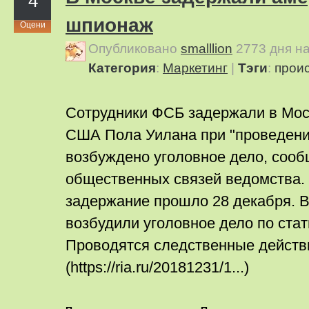
4
шпионаж
Оцени
Опубликовано
smalllion
2773 дня н
Категория
:
Маркетинг
|
Тэги
:
прои
Сотрудники ФСБ задержали в Мос
США Пола Уилана при "проведени
возбуждено уголовное дело, сооб
общественных связей ведомства. 
задержание прошло 28 декабря. 
возбудили уголовное дело по ста
Проводятся следственные действ
(https://ria.ru/20181231/1...)