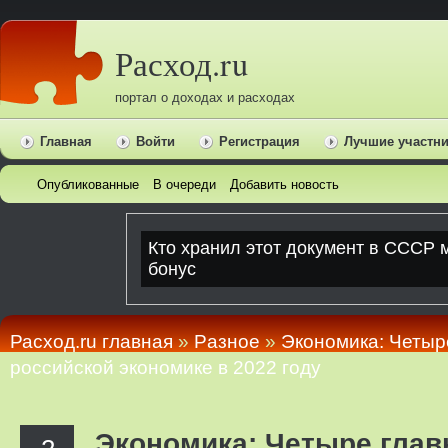
Расход.ru
портал о доходах и расходах
Главная
Войти
Регистрация
Лучшие участн
Опубликованные
В очереди
Добавить новость
Расход.ru главная
»
Pазное
»
Экономика: Четыр
российской экономике в 2022 году
Экономика: Четыре глав