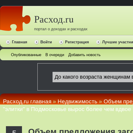
Расход.ru
портал о доходах и расходах
Главная
Войти
Регистрация
Лучшие участн
Опубликованные
В очереди
Добавить новость
Расход.ru главная
»
Недвижимость
»
Объем пре
"элитки" в Подмосковье вырос более чем вдвое 
Объем предложения заг