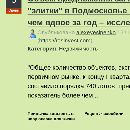
5
"элитки" в Подмосковье
Оцени
чем вдвое за год – иссл
Опубликовано
alexeyesipenko
1211
(
https://rosinvest.com
)
Категория
:
Недвижимость
"Общее количество объектов, экс
первичном рынке, к концу I кварта
составило порядка 740 лотов, пр
показатель более чем ...
Привычка ковырять в
Рецепт: чахохбили
носу опасна для жизни