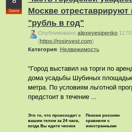
8
Москве отреставрируют 
Оцени
"рубль в год"
Опубликовано
alexeyesipenko
1170
(
https://rosinvest.com
)
Категория
:
Недвижимость
"Город выставил на торги по арен
дома усадьбы Шубиных площадью
метра. По условиям льготной пр
предстоит в течение ...
Это то, что происходит с
Пенсии россиян
вашим телом за 24 часа,
сравнили с
когда Вы едите чеснок
иностранными