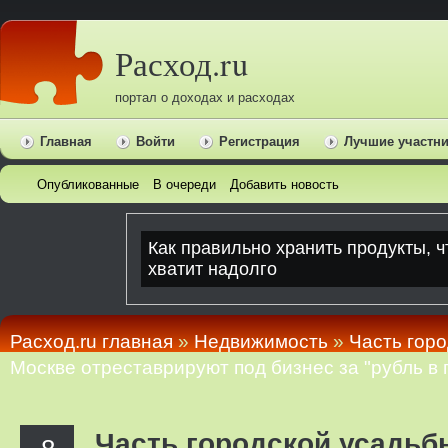
Расход.ru
портал о доходах и расходах
Главная
Войти
Регистрация
Лучшие участн
Опубликованные
В очереди
Добавить новость
Расход.ru главная
»
Недвижимость
»
Часть гор
Москве отреставрируют под бизнес за "рубль в 
Часть городской усадь