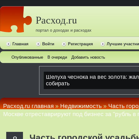
Расход.ru
портал о доходах и расходах
Главная
Войти
Регистрация
Лучшие участн
Опубликованные
В очереди
Добавить новость
Расход.ru главная
»
Недвижимость
»
Часть гор
Москве отреставрируют под бизнес за "рубль в 
Часть городской усадь