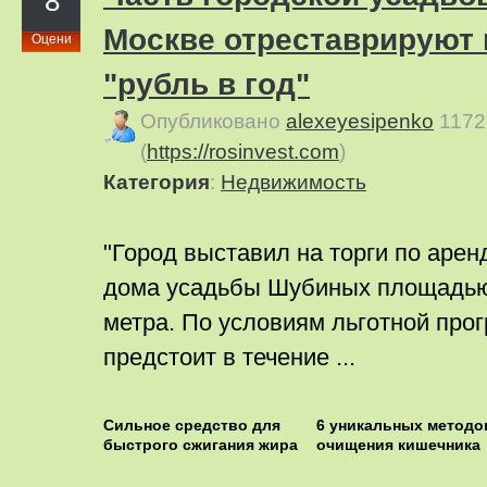
8
Москве отреставрируют 
Оцени
"рубль в год"
Опубликовано
alexeyesipenko
1172
(
https://rosinvest.com
)
Категория
:
Недвижимость
"Город выставил на торги по арен
дома усадьбы Шубиных площадью
метра. По условиям льготной пр
предстоит в течение ...
Сильное средство для
6 уникальных методо
быстрого сжигания жира
очищения кишечника