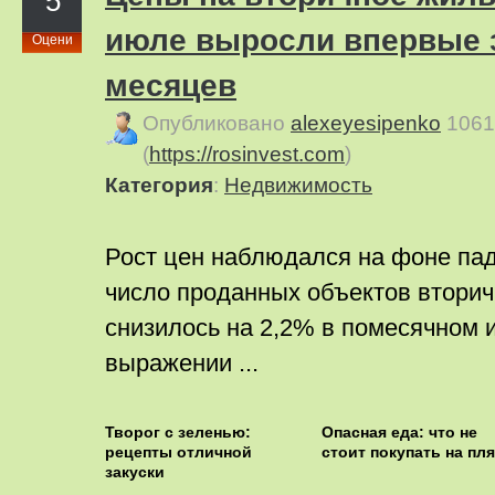
5
июле выросли впервые 
Оцени
месяцев
Опубликовано
alexeyesipenko
1061
(
https://rosinvest.com
)
Категория
:
Недвижимость
Рост цен наблюдался на фоне па
число проданных объектов втори
снизилось на 2,2% в помесячном и
выражении ...
Творог с зеленью:
Опасная еда: что не
рецепты отличной
стоит покупать на пл
закуски