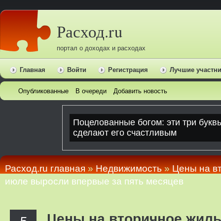
Расход.ru
портал о доходах и расходах
Главная
Войти
Регистрация
Лучшие участн
Опубликованные
В очереди
Добавить новость
Расход.ru главная
»
Недвижимость
»
Цены на в
июле выросли впервые за пять месяцев
Цены на вторичное жиль