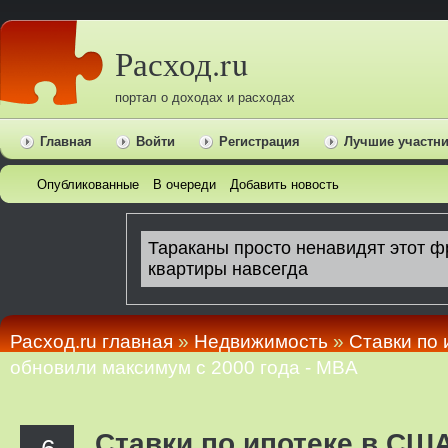
Расход.ru
портал о доходах и расходах
Главная
Войти
Регистрация
Лучшие участн
Опубликованные
В очереди
Добавить новость
Расход.ru главная
»
Недвижимость
»
Ставки по 
обновили максимум с 2000 года - MBA
Ставки по ипотеке в СШ