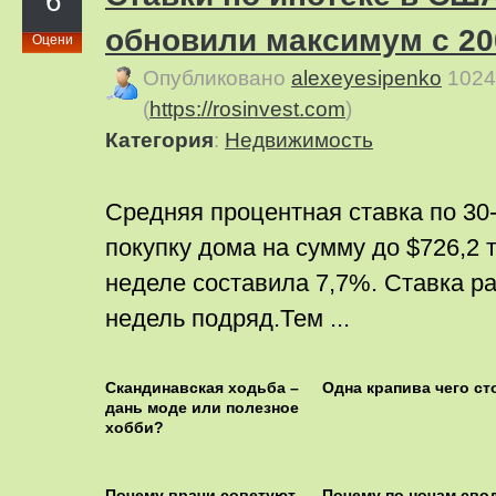
6
обновили максимум с 20
Оцени
Опубликовано
alexeyesipenko
1024
(
https://rosinvest.com
)
Категория
:
Недвижимость
Средняя процентная ставка по 30
покупку дома на сумму до $726,2 
неделе составила 7,7%. Ставка р
недель подряд.Тем ...
Скандинавская ходьба –
Одна крапива чего ст
дань моде или полезное
хобби?
Почему врачи советуют
Почему по ночам сво